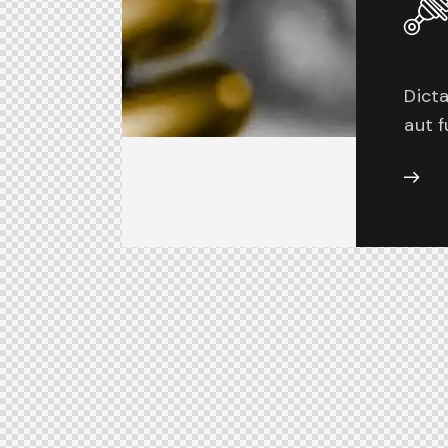
Dict
aut f