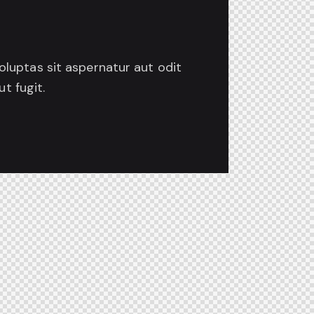
luptas sit aspernatur aut odit
t fugit.