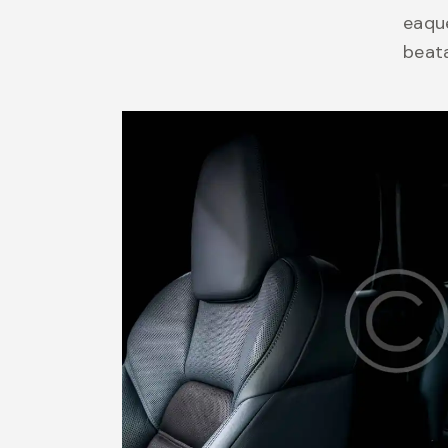
eaque
beata