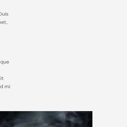
Duis
met,
ique
it
id mi