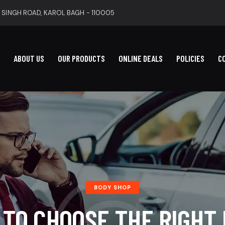
 SINGH ROAD, KAROL BAGH - 110005
ABOUT US
OUR PRODUCTS
ONLINE DEALS
POLICIES
C
BODY SHOP
TO CHOOSE THE RIGHT