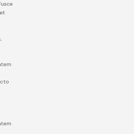
 Fusce
et
,
tatem
ecto
tatem