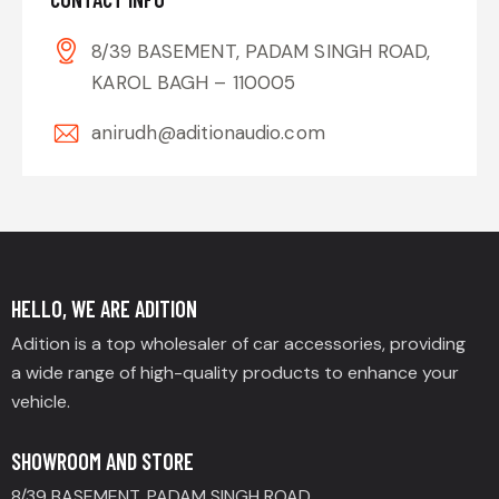
8/39 BASEMENT, PADAM SINGH ROAD,
KAROL BAGH – 110005
anirudh@aditionaudio.com
HELLO, WE ARE ADITION
Adition is a top wholesaler of car accessories, providing
a wide range of high-quality products to enhance your
vehicle.
SHOWROOM AND STORE
8/39 BASEMENT, PADAM SINGH ROAD,